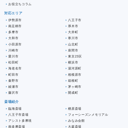
お役立ちコラム
対応エリア
伊勢原市
八王子市
南足柄市
厚木市
多摩市
大井町
大和市
寒川市
小田原市
山北町
川崎市
座間市
愛川市
東京23区
松田町
横浜市
海老名市
湯河原町
町田市
相模原市
秦野市
箱根町
綾瀬市
茅ヶ崎市
藤沢市
開成町
斎場紹介
臨海斎場
楢原斎場
八王子市斎場
フォーシーズンメモリアル
アシスト多摩境
みなみ会館
南多摩斎場
大庭斎場