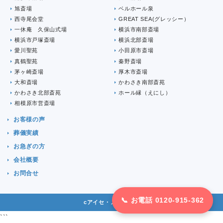
旭斎場
ベルホール泉
西寺尾会堂
GREAT SEA(グレッシー）
一休庵 久保山式場
横浜市南部斎場
横浜市戸塚斎場
横浜北部斎場
愛川聖苑
小田原市斎場
真鶴聖苑
秦野斎場
茅ヶ崎斎場
厚木市斎場
大和斎場
かわさき南部斎苑
かわさき北部斎苑
ホール縁（えにし）
相模原市営斎場
お客様の声
葬儀実績
お急ぎの方
会社概要
お問合せ
📞 お電話 0120-915-362
cアイセ・メモリアル
```