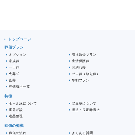
トップページ
葬儀プラン
オプション
海洋散骨プラン
家族葬
生活保護葬
一日葬
お別れ葬
火葬式
ゼロ葬（尊厳葬）
直葬
早割プラン
葬儀費用一覧
特徴
ホール縁について
安置室について
事前相談
搬送・長距離搬送
遺品整理
葬儀の知識
葬儀の流れ
よくある質問