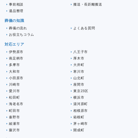
事前相談
搬送・長距離搬送
遺品整理
葬儀の知識
葬儀の流れ
よくある質問
お役立ちコラム
対応エリア
伊勢原市
八王子市
南足柄市
厚木市
多摩市
大井町
大和市
寒川市
小田原市
山北町
川崎市
座間市
愛川市
東京23区
松田町
横浜市
海老名市
湯河原町
町田市
相模原市
秦野市
箱根町
綾瀬市
茅ヶ崎市
藤沢市
開成町