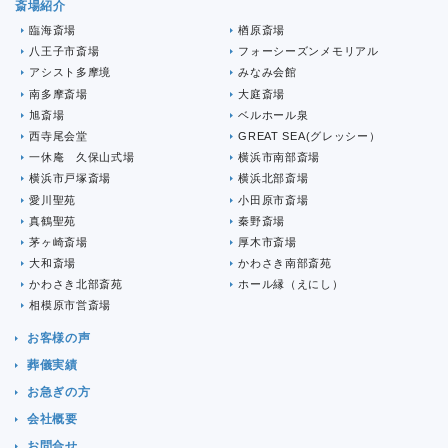
斎場紹介
臨海斎場
楢原斎場
八王子市斎場
フォーシーズンメモリアル
アシスト多摩境
みなみ会館
南多摩斎場
大庭斎場
旭斎場
ベルホール泉
西寺尾会堂
GREAT SEA(グレッシー）
一休庵 久保山式場
横浜市南部斎場
横浜市戸塚斎場
横浜北部斎場
愛川聖苑
小田原市斎場
真鶴聖苑
秦野斎場
茅ヶ崎斎場
厚木市斎場
大和斎場
かわさき南部斎苑
かわさき北部斎苑
ホール縁（えにし）
相模原市営斎場
お客様の声
葬儀実績
お急ぎの方
会社概要
お問合せ