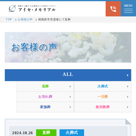
MENU
相模原市営斎場にて直葬
TOP
お客様の声
相模原市営斎場にて直葬
お客様の声
ALL
直葬
火葬式
お別れ葬
一日葬
家族葬
無宗教葬
直葬
火葬式
2024.10.26