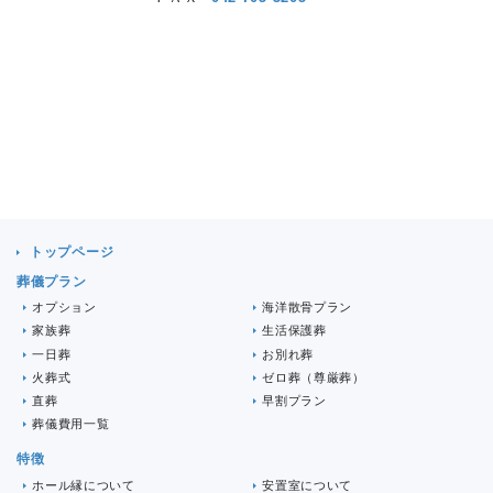
トップページ
葬儀プラン
オプション
海洋散骨プラン
家族葬
生活保護葬
一日葬
お別れ葬
火葬式
ゼロ葬（尊厳葬）
直葬
早割プラン
葬儀費用一覧
特徴
ホール縁について
安置室について