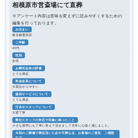
相模原市営斎場にて直葬
※アンケート内容は意味を変えずに読みやすくするための
編集を行っております。
お住まい
東京都墨田区
ご年齢
40代
性別
女性
お葬式全体の評価
とても満足
料金体系について
大変分かりやすい
提供サービスについて
とても満足
打合せスタッフについて
大変丁寧
弊社スタッフの対応で印象に残ったこと
小さな質問にも丁寧に答えて頂きまして非常に心強く感じました。
今回のご葬儀で満足頂いた点や不満な点、お客様のご意見、ご感想
など