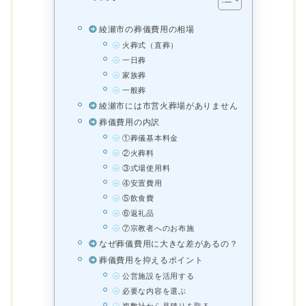
綾瀬市の葬儀費用の相場
火葬式（直葬）
一日葬
家族葬
一般葬
綾瀬市には市営火葬場がありません
葬儀費用の内訳
①葬儀基本料金
②火葬料
③式場使用料
④安置費用
⑤飲食費
⑥返礼品
⑦宗教者へのお布施
なぜ葬儀費用に大きな差があるの？
葬儀費用を抑えるポイント
公営施設を活用する
必要な内容を選ぶ
複数社から見積りを取る