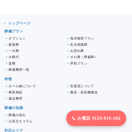
トップページ
葬儀プラン
オプション
海洋散骨プラン
家族葬
生活保護葬
一日葬
お別れ葬
火葬式
ゼロ葬（尊厳葬）
直葬
早割プラン
葬儀費用一覧
特徴
ホール縁について
安置室について
事前相談
搬送・長距離搬送
遺品整理
葬儀の知識
葬儀の流れ
よくある質問
📞 お電話 0120-915-362
お役立ちコラム
対応エリア