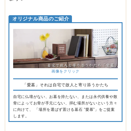
オリジナル商品のご紹介
画像をクリック
「愛墓」それは自宅で故人と寄り添うかたち
自宅に仏壇がない、お墓を持たない、または永代供養や散
骨によってお骨が手元にない、拝む場所がないという方々
に向けて、 「場所を選ばず置ける墓石 ”愛慕”」をご提案
します。